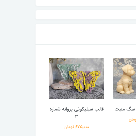
 سگ منبت
قالب سیلیکونی پروانه شماره
قالب سیلیکونی پروانه
2
3
675,000 تومان
753,000 تومان