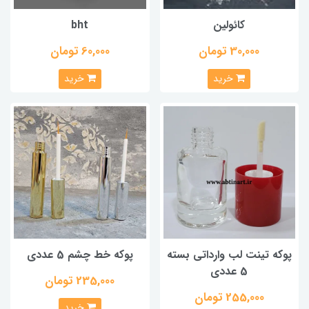
کائولین
bht
30,000 تومان
60,000 تومان
خرید
خرید
پوکه تینت لب وارداتی بسته
پوکه خط چشم 5 عددی
5 عددی
235,000 تومان
255,000 تومان
خرید