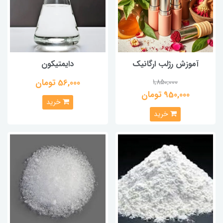
آموزش رژلب ارگانیک
دایمتیکون
56,000 تومان
1,850,000
950,000 تومان
خرید
خرید