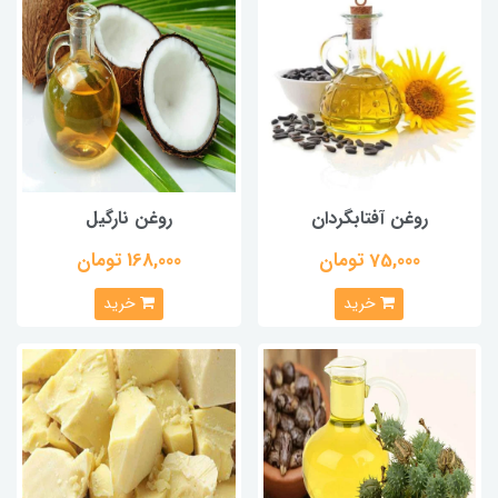
روغن آفتابگردان
روغن نارگیل
75,000 تومان
168,000 تومان
خرید
خرید