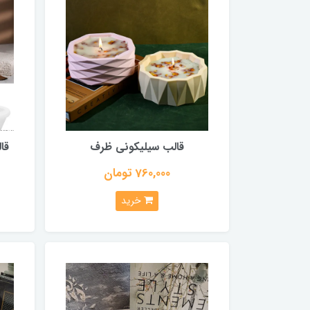
قالب سیلیکونی ظرف
قا
760,000 تومان
خرید