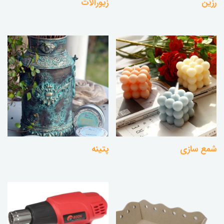
رزین
زیورآلات
شمع سازی
پتینه