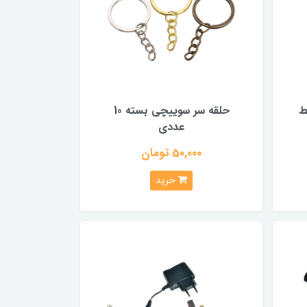
ط
حلقه سر سوییچی بسته 10
عددی
50,000 تومان
خرید