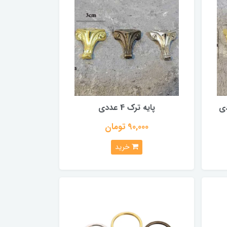
پایه ترک 4 عددی
90,000 تومان
خرید