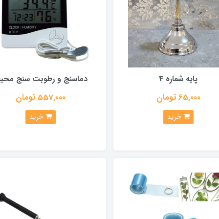
پایه شماره 4
دماسنج و رطوبت سنج محی
65,000 تومان
557,000 تومان
خرید
خرید