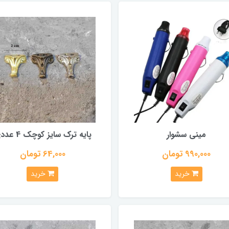
مینی سشوار
پایه ترک سایز کوچک 4 عددی
990,000 تومان
64,000 تومان
خرید
خرید