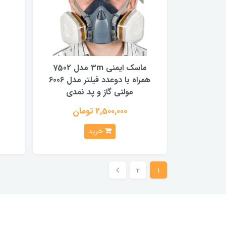
ماسک ایمنی 3m مدل 7502
همراه با دوعدد فیلتر مدل 6006
مولتی گاز و پد نمدی
2,500,000 تومان
خرید
2
1