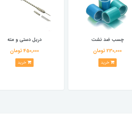
چسب ضد نشت
دریل دستی و مته
230,000 تومان
450,000 تومان
خرید
خرید