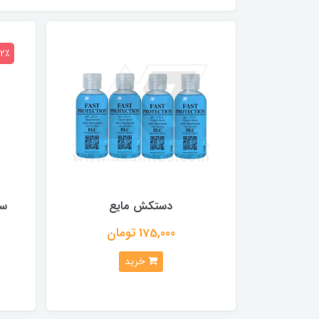
12٪
دستکش مایع
سشو
175,000 تومان
خرید