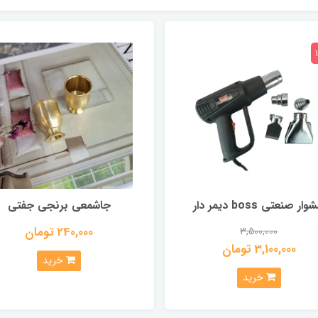
ار صنعتی boss دیمر دار
جاشمعی برنجی جفتی
240,000 تومان
3,500,000
3,100,000 تومان
خرید
خرید