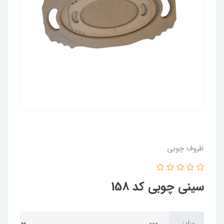
ظروف چوبی
سینی چوبی کد 158
سایز