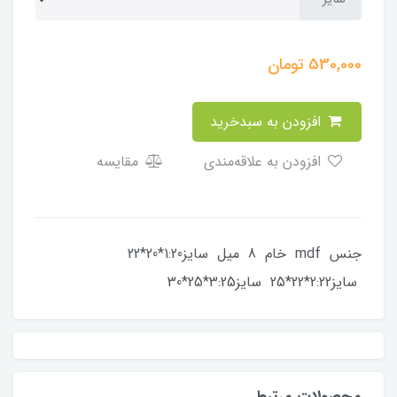
530,000
تومان
افزودن به سبدخرید
افزودن به علاقه‌مندی
مقایسه
جنس mdf خام 8 میل سایز1:20*20*22
سایز2:22*22*25 سایز3:25*25*30