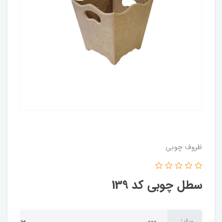
ظروف چوبی
سطل چوبی کد 139
سایز