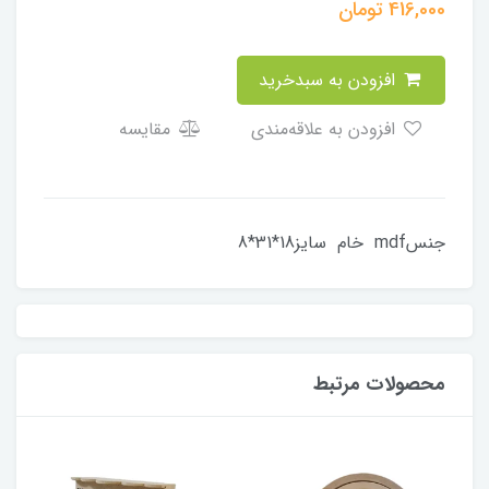
416,000
تومان
افزودن به سبدخرید
افزودن به علاقه‌مندی
مقایسه
جنسmdf خام سایز18*31*8
محصولات مرتبط