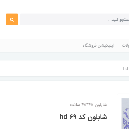
ات
اپلیکیشن فروشگاه
شابلون 45*45 سانت
شابلون کد hd 69