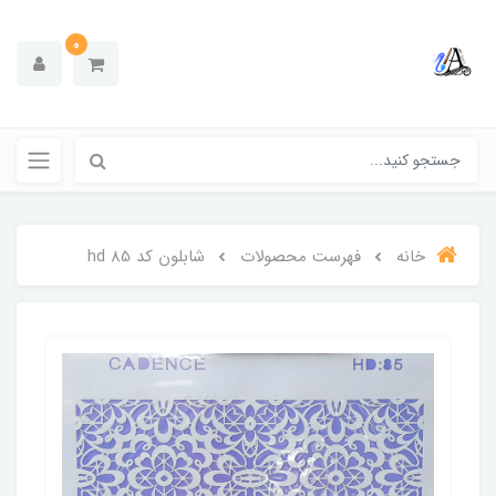
0
خانه
فهرست محصولات
شابلون کد hd 85