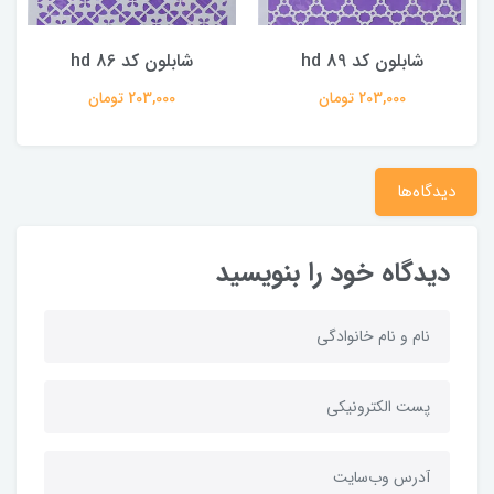
شابلون کد hd 89
شابلون کد hd 86
203,000 تومان
203,000 تومان
دیدگاه‌ها
دیدگاه خود را بنویسید