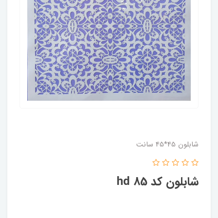
شابلون 45*45 سانت
شابلون کد hd 85