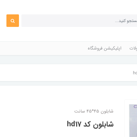
ات
اپلیکیشن فروشگاه
شابلون 45*45 سانت
شابلون کد hd17