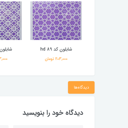
ون کد hd 103
شابلون کد hd 89
شابلون کد
203,000 تومان
203,000 تومان
203,000 
دیدگاه‌ها
دیدگاه خود را بنویسید