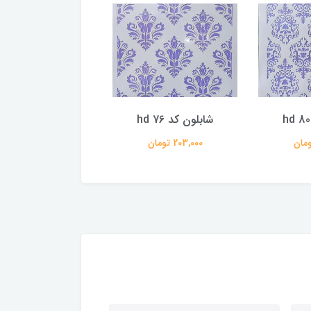
شابلون کد hd 76
شابلون کد hd 75
203,000 تومان
203,000 تومان