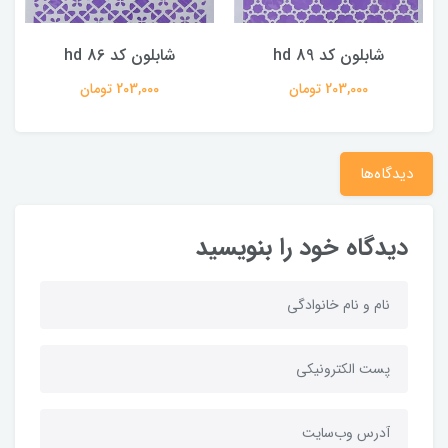
شابلون کد hd 89
شابلون کد hd 86
203,000 تومان
203,000 تومان
دیدگاه‌ها
دیدگاه خود را بنویسید