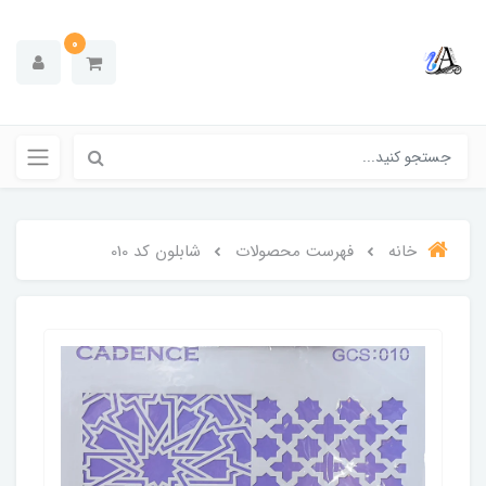
0
خانه
فهرست محصولات
شابلون کد 010