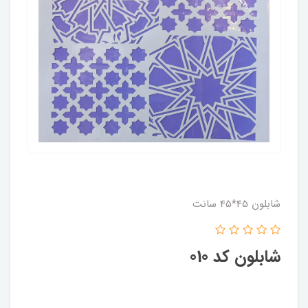
شابلون 45*45 سانت
شابلون کد 010