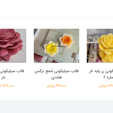
نی رز پایه دار
قالب سیلیکونی شمع نرگس
قالب سیلیکونی گ
اره 2
هلندی
دار
تومان
146,000 تومان
737,000 تومان