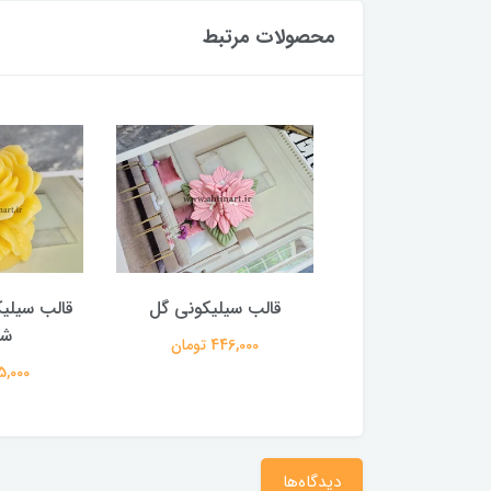
محصولات مرتبط
سیلیکونی دسته گل
قالب سیلیکونی گل
قالب سیلیکو
لامور
شم
446,000 تومان
724,000 تومان
635,000 
دیدگاه‌ها