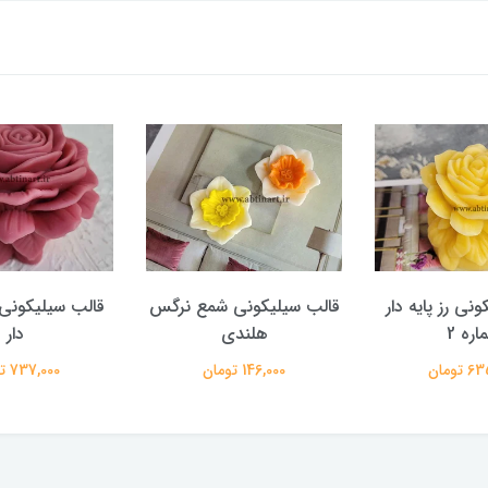
نی رز پایه دار
قالب سیلیکونی شمع نرگس
قالب سیلیکونی گ
اره 2
هلندی
دار
تومان
146,000 تومان
737,000 تومان