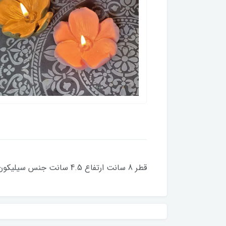
قطر 8 سانت ارتفاع 4.5 سانت جنس سیلیکون درجه 1 زمان آماده سازی 2 روز کاری