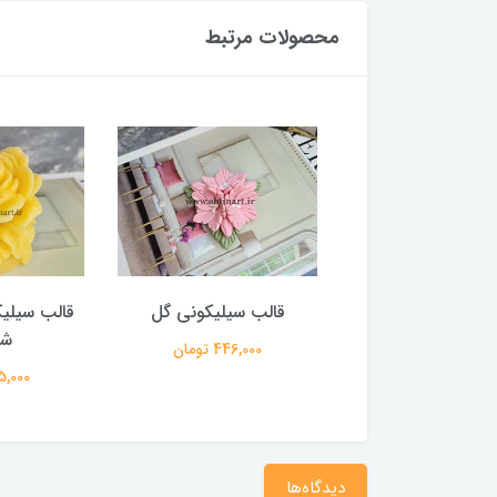
محصولات مرتبط
سیلیکونی دسته گل
قالب سیلیکونی گل
قالب سیلیکو
لامور
شم
446,000 تومان
724,000 تومان
635,000 
دیدگاه‌ها