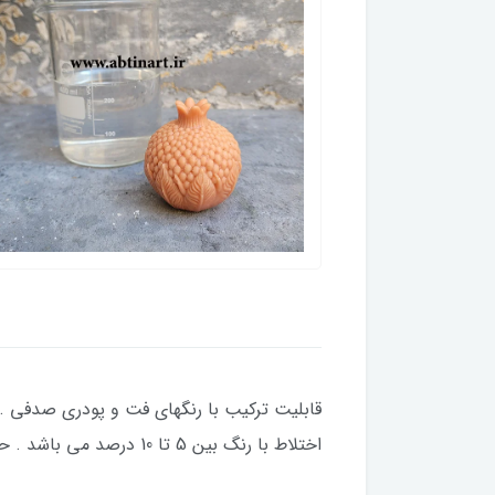
قابلیت ترکیب با رنگهای فت و پودری صدفی . ط
اختلاط با رنگ بین 5 تا 10 درصد می باشد . حجم 500میلی لیتر