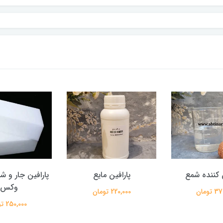
ق کننده شمع
پارافین مایع
پارافین جار و ش
وکس)
تومان
220,000 تومان
250,000 تومان