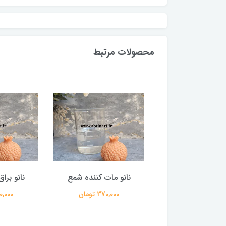
محصولات مرتبط
مخصوص رنگ کردن
نانو مات کننده شمع
نانو برا
شمع
370,000 تومان
370,000 
400,000 تومان