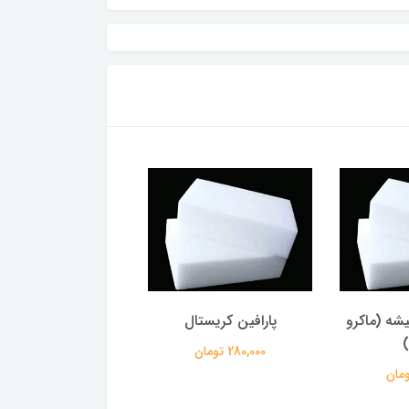
یشه (ماکرو
پارافین کریستال
پارافین 3 درصد
280,000 تومان
210,000 تومان