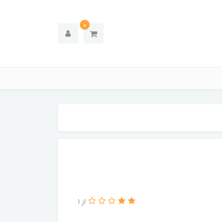
0
از 1