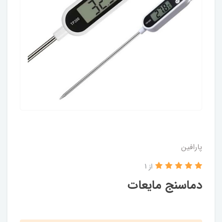
پارافین
از 1
دماسنج مایعات