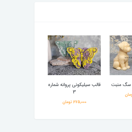
 سگ منبت
قالب سیلیکونی پروانه شماره
قالب سیلیکونی پروانه
2
3
675,000 تومان
753,000 تومان