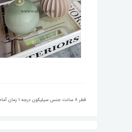
قطر 8 سانت جنس سیلیکون درجه 1 زمان آماده سازی 2 تا 5 روز کاری