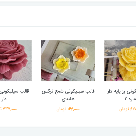
نی رز پایه دار
قالب سیلیکونی شمع نرگس
قالب سیلیکونی گ
اره 2
هلندی
دار
تومان
146,000 تومان
737,000 تومان