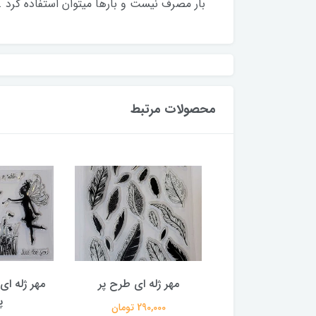
بار مصرف نیست و بارها میتوان استفاده کرد . سایز هر
محصولات مرتبط
 ای طرح دونه برفی
مهر ژله ای طرح پر
مهر ژله ای
پ
320,000 تومان
290,000 تومان