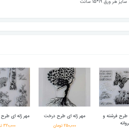
 ورق 19*15 سانت
 طرح فرشته و
مهر ژله ای طرح درخت
مهر ژله ای طرح
روانه
250,000 تومان
320,000 تومان