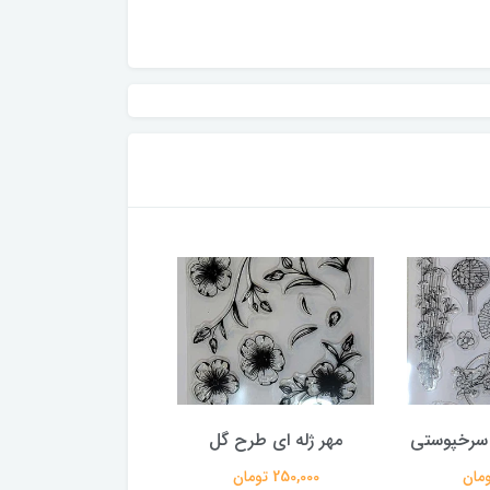
 سرخپوستی
مهر ژله ای طرح گل
مهر ژله ای طرح 
250,000 تومان
250,000 تومان