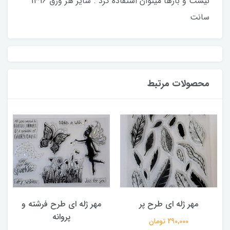
نیست و بارها میتوان استفاده کرد . سایز هر ورق 16*11
سانت
محصولات مرتبط
مهر ژله ای طرح پر
مهر ژله ای طرح فرشته و
پروانه
290,000 تومان