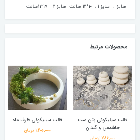
سایز : سایز 1 : 10*12 سانت سایز 2 : 17*11سانت
محصولات مرتبط
قالب سیلیکونی بتن ست
قالب سیلیکونی ظرف ماه
جاشمعی و گلدان
1,406,000 تومان
786,000 تومان