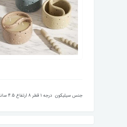
جنس سیلیکون درجه 1 قطر 8 ارتفاع 4.5 سانت کلیه قالبها با دستگاه حباب گیری میشود زمان آماده سازی 2 روز کاری