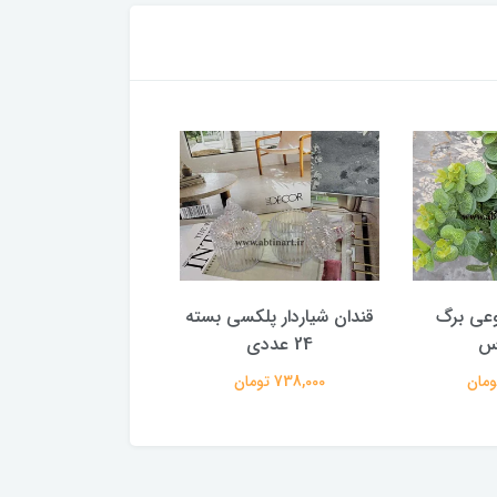
وعی برگ
قندان شیاردار پلکسی بسته
وس
24 عددی
5 عددی
738,000 تومان
282,500 تومان