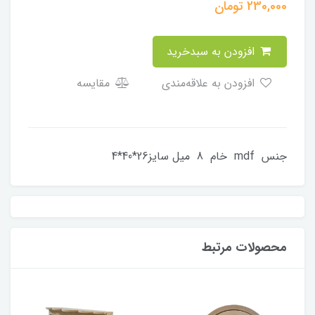
230,000
تومان
افزودن به سبدخرید
افزودن به علاقه‌مندی
مقایسه
جنس mdf خام 8 میل سایز26*40*4
محصولات مرتبط