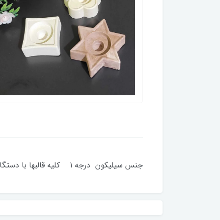
جنس سیلیکون درجه 1 کلیه قالبها با دستگاه حباب گیری میشود زمان آماده سازی 2 روز کاری قطر تقریبی 7 سانت