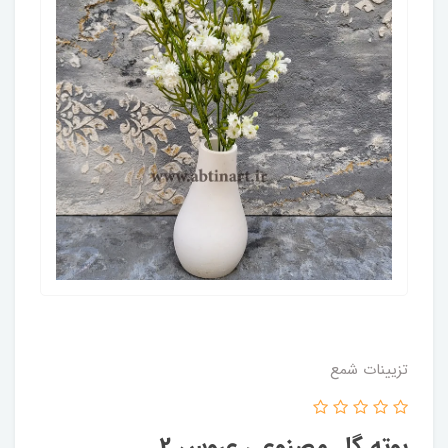
تزیینات شمع
بوته گل مصنوعی عروس 2