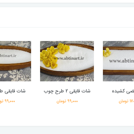
ضی کشیده
شات قایقی 2 طرح چوب
شات قایقی ط
تومان
99,000 تومان
99,000 تومان