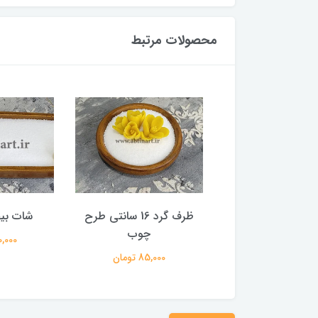
محصولات مرتبط
مربع طرح چوب
ظرف گرد 16 سانتی طرح
شات بی
چوب
80,000 تومان
170,000 
85,000 تومان