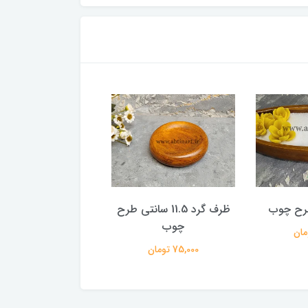
رح چوب
ظرف گرد 11.5 سانتی طرح
شات گرد 13 س
چوب
چوب
75,000 تومان
75,000 تومان