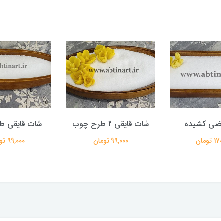
ضی کشیده
شات قایقی 2 طرح چوب
شات قایقی ط
تومان
99,000 تومان
99,000 تومان