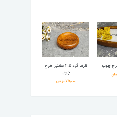
رح چوب
ظرف گرد 11.5 سانتی طرح
شات گرد 13 س
چوب
چوب
75,000 تومان
75,000 تومان