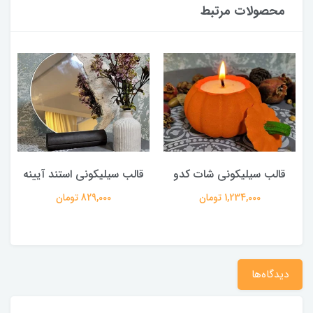
محصولات مرتبط
قالب سیلیکونی شات کدو
قالب سیلیکونی استند آیینه
ق
1,234,000 تومان
829,000 تومان
دیدگاه‌ها