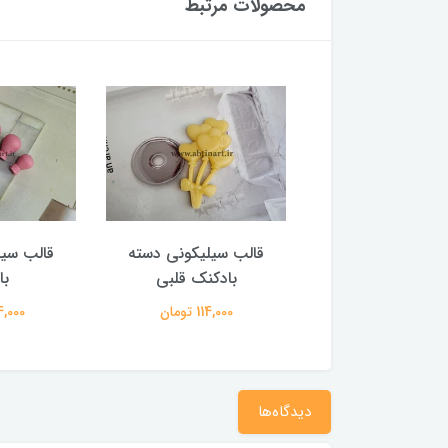
محصولات مرتبط
 سیلیکونی آغوش
قالب سیلیکونی دسته
قالب سیل
جدید
بادکنک قلبی
با
1,462,00 تومان
114,000 تومان
134,000 
دیدگاه‌ها