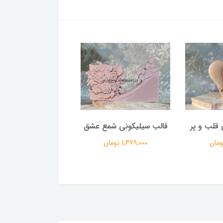
 قلب و پر
قالب سیلیکونی شمع عشق
قالب سیلیکونی کلب
1,379,000 تومان
887,000 تومان