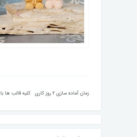
زمان آماده سازی 2 روز کاری کلیه قالب ها با دستگاه وکیوم میشوند میزان مصرف پارافین 13 گرم