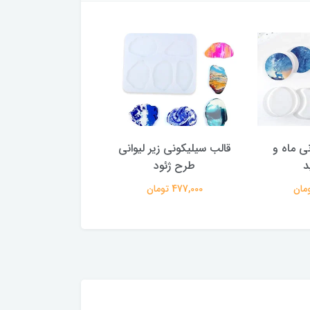
ی ماه و
قالب سیلیکونی زیر لیوانی
قالب سیلیکونی زیر ل
د
طرح ژئود
دفرمه ست 3 عددی
477,000 تومان
572,000 تومان