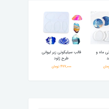
ی ماه و
قالب سیلیکونی زیر لیوانی
قالب سیلیکونی زیر ل
د
طرح ژئود
دفرمه ست 3 عددی
477,000 تومان
572,000 تومان