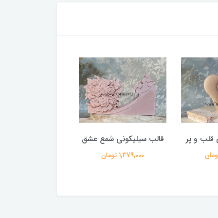
 قلب و پر
قالب سیلیکونی شمع عشق
قالب سیلیکونی کلب
1,379,000 تومان
887,000 تومان