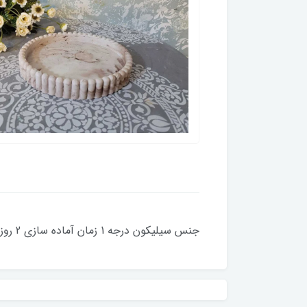
جنس سیلیکون درجه 1 زمان آماده سازی 2 روز کاری کلیه قالبها با دستگاه حباب گیری میشود قطر داخلی 15.5 سانت قطر بیرونی 18 سانت ارتفاع 2.8سانت