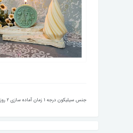
جنس سیلیکون درجه 1 زمان آماده سازی 2 روز کاری کلیه قالبها با دستگاه حباب گیری میشود قطر 8 سانت ضخامت 2 سانت