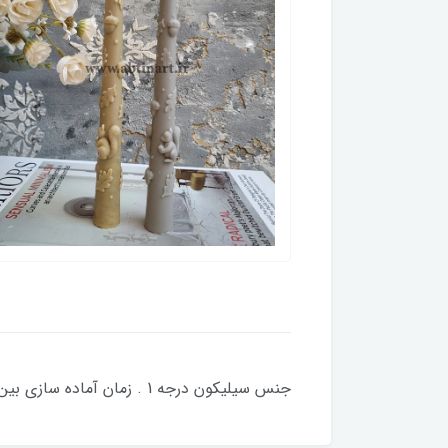
جنس سیلیکون درجه 1 . زمان آماده سازی بین 2 تا 5 روز کاری . قطر پایین کار 2 سانت ارتفاع 21 سانت