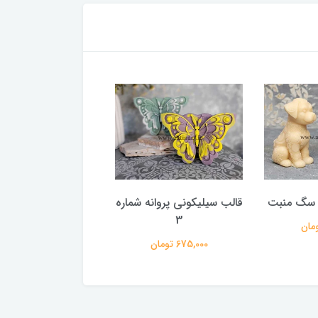
 سگ منبت
قالب سیلیکونی پروانه شماره
قالب سیلیکونی پروانه
2
3
675,000 تومان
753,000 تومان