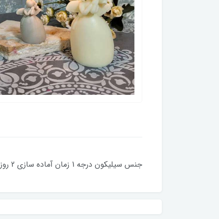
جنس سیلیکون درجه 1 زمان آماده سازی 2 روز کاری کلیه قالبها با دستگاه حباب گیری میشود سایز تقریبی کوچک : ارتفاع 6 سانت بزرگ: ارتفاع 10 سانت