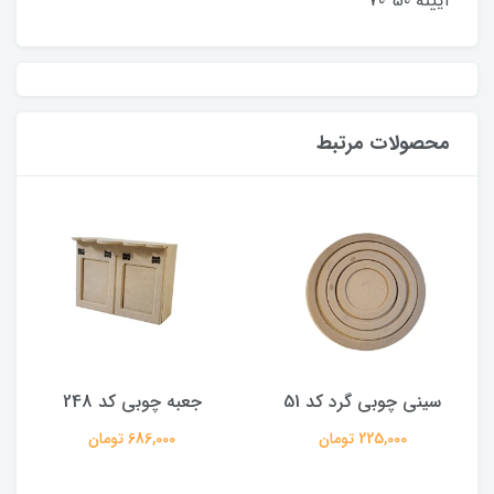
آیینه 50*70
محصولات مرتبط
سینی چوبی گرد کد 51
جعبه چوبی کد 248
225,000 تومان
686,000 تومان