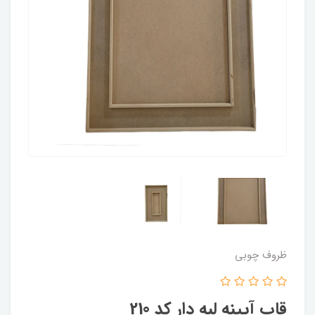
ظروف چوبی
قاب آیینه لبه دار کد 210