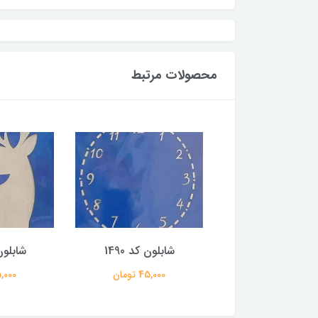
محصولات مرتبط
بلون کد 564
شابلون کد 1490
شابلون ک
45,000 تومان
45,000 تومان
45,000 ت