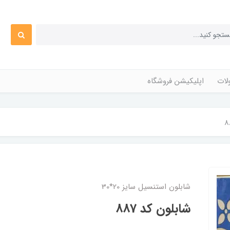
ات
اپلیکیشن فروشگاه
شابلون استنسیل سایز 20*30
شابلون کد 887