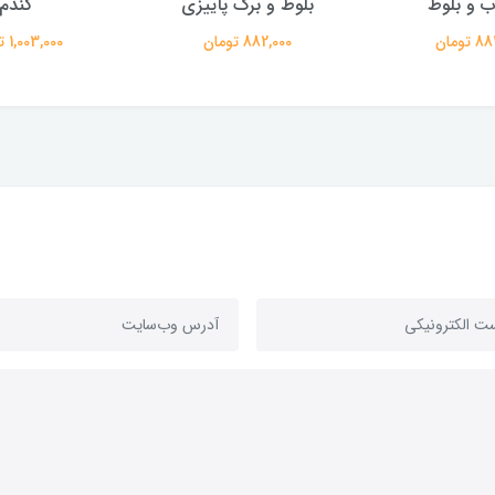
 و بلوط
بلوط و برگ پاییزی
گندم
تومان
882,000 تومان
1,003,000 تومان