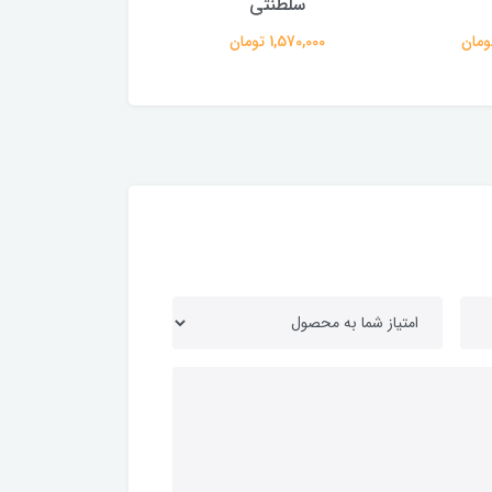
سلطنتی
اسب مدل 4
1,570,000 تومان
919,000 تومان