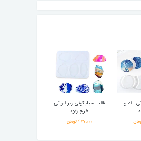
ی ماه و
قالب سیلیکونی زیر لیوانی
قالب سیلیکونی زیر ل
د
طرح ژئود
دفرمه ست 3 عددی
477,000 تومان
572,000 تومان