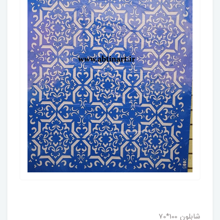
شابلون 100*70