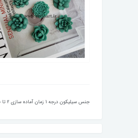
جنس سیلیکون درجه 1 زمان آماده سازی 2 تا 5 روز کاری قطر تقریبی 3 سانت