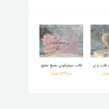
 قلب و پر
قالب سیلیکونی شمع عشق
قالب سیلیکونی کلب
1,379,000 تومان
887,000 تومان