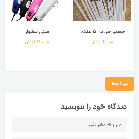
چسب حرارتی 5 عددی
مینی سشوار
پ
60,000 تومان
990,000 تومان
دیدگاه‌ها
دیدگاه خود را بنویسید