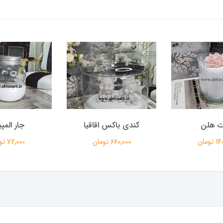
ت هلن
کندی باکس اقاقیا
جار المپ
تومان
660,000 تومان
72,000 تومان