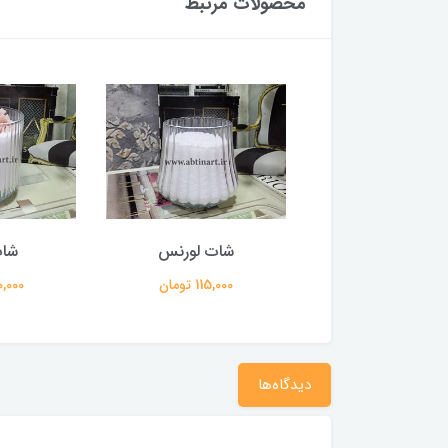
محصولات مرتبط
لیوان شیدا
شات لورنس
شا
140,000 تومان
115,000 تومان
140,000 
دیدگاه‌ها