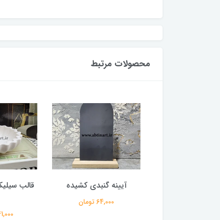
محصولات مرتبط
ینه گنبدی پهن
آیینه گنبدی کشیده
قالب سیلیک
119,000 تومان
64,000 تومان
1,041,000