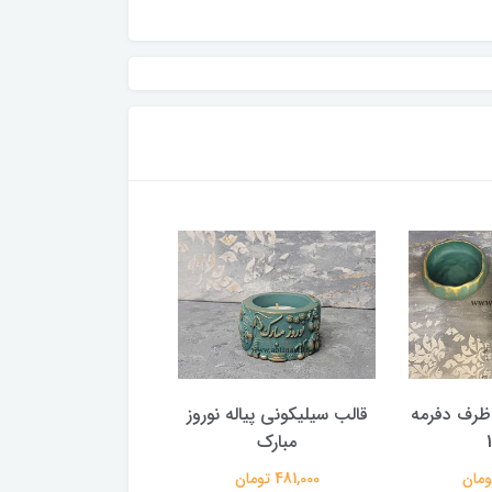
ظرف دفرمه
قالب سیلیکونی پیاله نوروز
قالب سیلیکونی شات 
مبارک
635,000 تومان
481,000 تومان