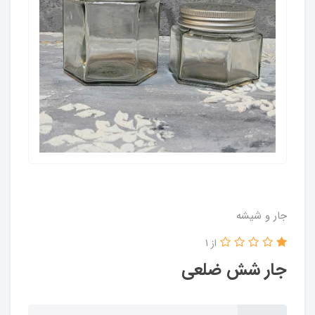
جار و شیشه
از 1
جار شش ضلعی