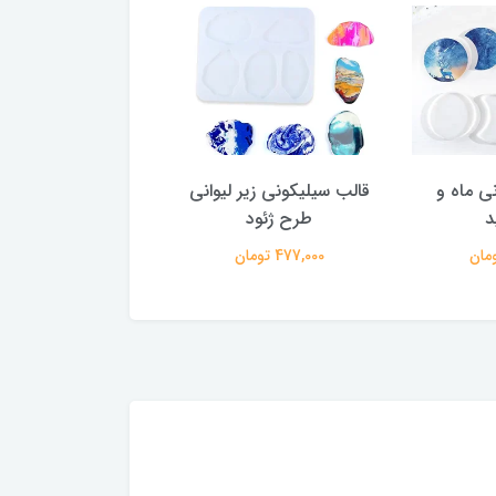
ی ماه و
قالب سیلیکونی زیر لیوانی
قالب سیلیکونی زیر ل
د
طرح ژئود
دفرمه ست 3 عددی
477,000 تومان
572,000 تومان