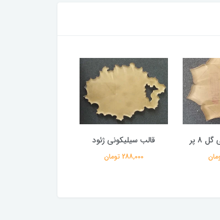
ل 8 پر
قالب سیلیکونی ژئود
قالب سیلیکونی ان
288,000 تومان
150,000 تومان